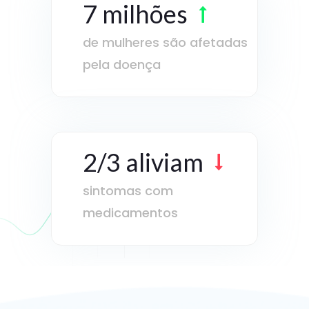
7 milhões
de mulheres são afetadas
pela doença
2/3 aliviam
sintomas com
medicamentos